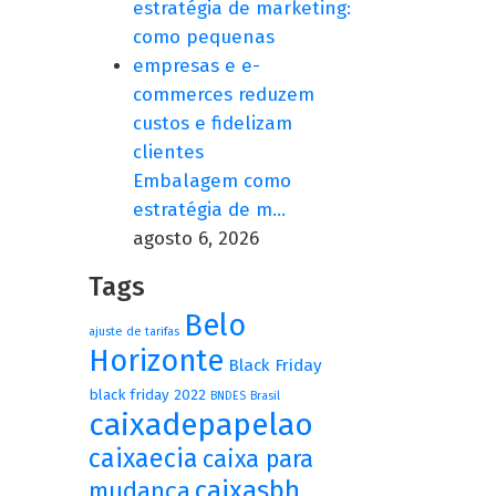
Embalagem como
estratégia de m…
agosto 6, 2026
Tags
Belo
ajuste de tarifas
Horizonte
Black Friday
black friday 2022
BNDES
Brasil
caixadepapelao
caixaecia
caixa para
caixasbh
mudança