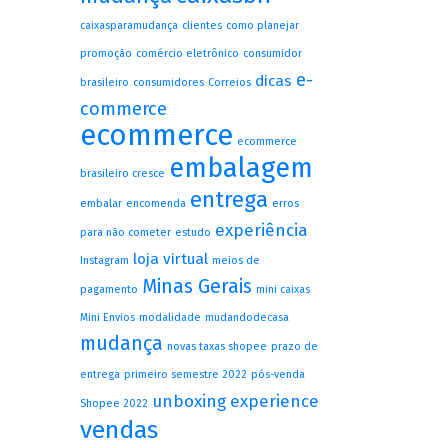
caixasparamudança
clientes
como planejar
promoção
comércio eletrônico
consumidor
e-
dicas
brasileiro
consumidores
Correios
commerce
ecommerce
ecommerce
embalagem
brasileiro cresce
entrega
embalar
encomenda
erros
experiência
para não cometer
estudo
loja virtual
Instagram
meios de
Minas Gerais
pagamento
mini caixas
Mini Envios
modalidade
mudandodecasa
mudança
novas taxas shopee
prazo de
entrega
primeiro semestre 2022
pós-venda
unboxing experience
Shopee 2022
vendas