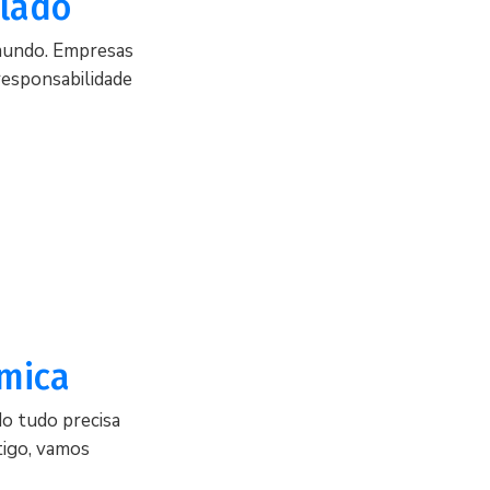
clado
 mundo. Empresas
responsabilidade
ômica
o tudo precisa
tigo, vamos