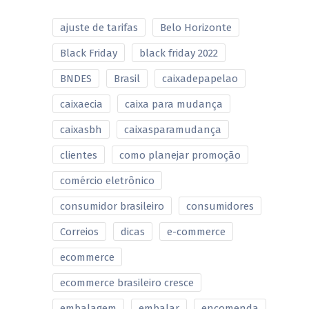
ajuste de tarifas
Belo Horizonte
Black Friday
black friday 2022
BNDES
Brasil
caixadepapelao
caixaecia
caixa para mudança
caixasbh
caixasparamudança
clientes
como planejar promoção
comércio eletrônico
consumidor brasileiro
consumidores
Correios
dicas
e-commerce
ecommerce
ecommerce brasileiro cresce
embalagem
embalar
encomenda