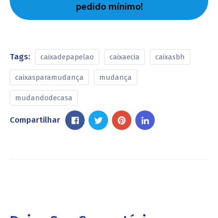
pedido mínimo!
Tags:
caixadepapelao
caixaecia
caixasbh
caixasparamudança
mudança
mudandodecasa
Compartilhar