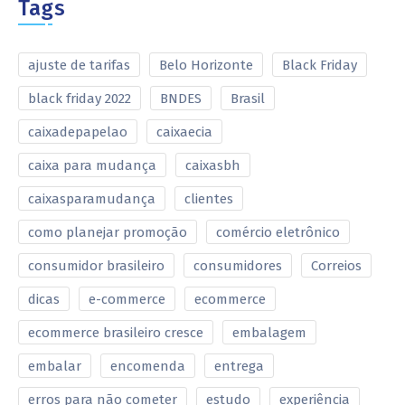
Tags
ajuste de tarifas
Belo Horizonte
Black Friday
black friday 2022
BNDES
Brasil
caixadepapelao
caixaecia
caixa para mudança
caixasbh
caixasparamudança
clientes
como planejar promoção
comércio eletrônico
consumidor brasileiro
consumidores
Correios
dicas
e-commerce
ecommerce
ecommerce brasileiro cresce
embalagem
embalar
encomenda
entrega
erros para não cometer
estudo
experiência