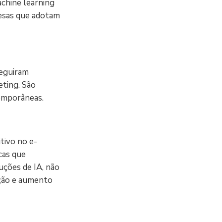
chine learning
esas que adotam
seguiram
ting. São
emporâneas.
tivo no e-
cas que
uções de IA, não
ação e aumento