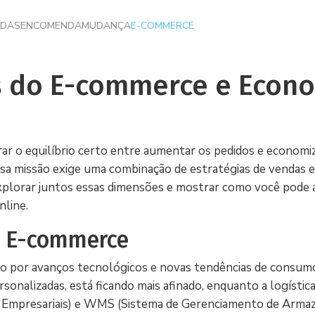
NDAS
ENCOMENDA
MUDANÇA
E-COMMERCE
 do E-commerce e Econo
 o equilíbrio certo entre aumentar os pedidos e economiz
sa missão exige uma combinação de estratégias de vendas ef
explorar juntos essas dimensões e mostrar como você pode a
nline.
o E-commerce
o por avanços tecnológicos e novas tendências de consum
sonalizadas, está ficando mais afinado, enquanto a logístic
 Empresariais) e WMS (Sistema de Gerenciamento de Arma