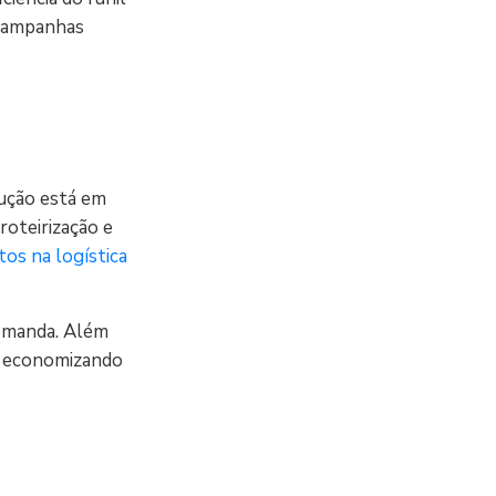
 campanhas
lução está em
roteirização e
tos na logística
demanda. Além
a, economizando