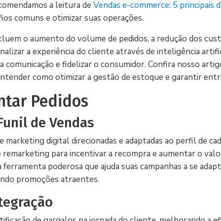
recomendamos a leitura de
Vendas e-commerce: 5 principais 
fios comuns e otimizar suas operações.
luem o aumento do volume de pedidos, a redução dos custo
izar a experiência do cliente através de inteligência artific
 comunicação e fidelizar o consumidor. Confira nosso arti
ntender como otimizar a gestão de estoque e garantir entr
ntar Pedidos
Funil de Vendas
marketing digital direcionadas e adaptadas ao perfil de cad
e remarketing para incentivar a recompra e aumentar o valor
ra ferramenta poderosa que ajuda suas campanhas a se ada
endo promoções atraentes.
ntegração
ificação de gargalos na jornada do cliente, melhorando a efi