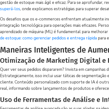
gestão de estoque mais ágil e eficaz. Para se aprofundar, 
superá-los
, onde explicamos estratégias para superar desa
Os desafios que os e-commerces enfrentam atualmente inc
integração tecnológica para operações mais eficazes. Personal
aprendizado de máquina (ML) é fundamental para melhorar a
de estoque: como gerenciar pedidos e entrega rápida
para e
Maneiras Inteligentes de Aume
Otimização de Marketing Digital e 
Quer ver seus pedidos dispararem? Invista em campanhas de 
Estrategicamente, isso inclui usar táticas de segmentação 
cliente. Conteúdo personalizado com suporte de IA é out
real, informando sobre lançamentos de produtos e oferec
Uso de Ferramentas de Análise e I
Ferramentas de análise avançada são as suas aliadas na ident