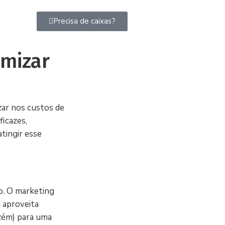
Precisa de caixas?
mizar
ar nos custos de
icazes,
tingir esse
o. O marketing
a aproveita
zém) para uma