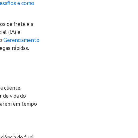
desafios e como
s de frete e a
ial (IA) e
go
Gerenciamento
egas rápidas.
a cliente.
 de vida do
ptarem em tempo
ciência do funil