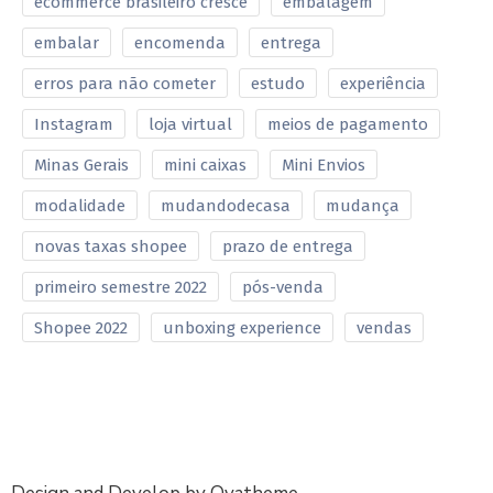
ecommerce brasileiro cresce
embalagem
embalar
encomenda
entrega
erros para não cometer
estudo
experiência
Instagram
loja virtual
meios de pagamento
Minas Gerais
mini caixas
Mini Envios
modalidade
mudandodecasa
mudança
novas taxas shopee
prazo de entrega
primeiro semestre 2022
pós-venda
Shopee 2022
unboxing experience
vendas