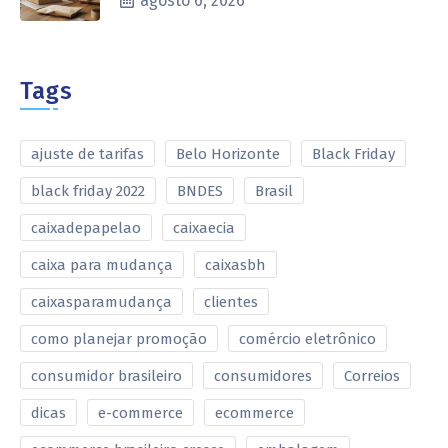
agosto 6, 2026
Tags
ajuste de tarifas
Belo Horizonte
Black Friday
black friday 2022
BNDES
Brasil
caixadepapelao
caixaecia
caixa para mudança
caixasbh
caixasparamudança
clientes
como planejar promoção
comércio eletrônico
consumidor brasileiro
consumidores
Correios
dicas
e-commerce
ecommerce