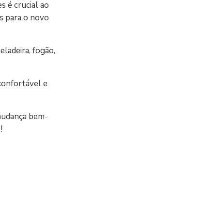
s é crucial ao
is para o novo
eladeira, fogão,
 confortável e
 mudança bem-
!