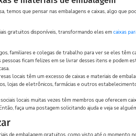
ixas e materiais de embalagem
sa, temos que pensar nas embalagens e caixas, algo que po
ais gratuitos disponíveis, transformando eles em
caixas pa
os, familiares e colegas de trabalho para ver se eles têm ca
pessoas ficam felizes em se livrar desses itens e podem est
casa.
presas locais têm um excesso de caixas e materiais de emba
, lojas de eletrônicos, farmácias e outros estabelecimento
 sociais locais muitas vezes têm membros que oferecem caix
ntão, faça uma postagem solicitando ajuda e veja se algué
zar
iais de embalagem gratuitos, como visto até o momento no 