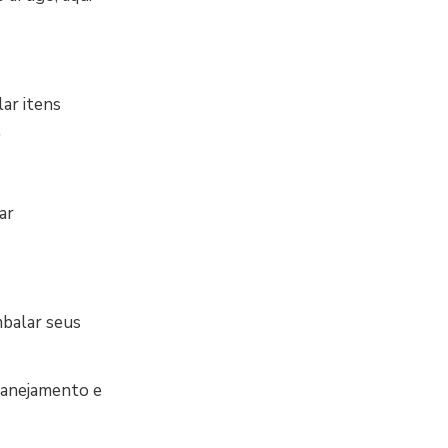
lar itens
.
ar
mbalar seus
lanejamento e