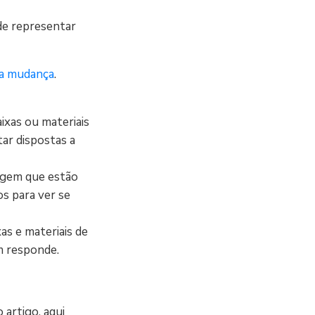
de representar
ra mudança
.
ixas ou materiais
ar dispostas a
lagem que estão
s para ver se
as e materiais de
m responde.
artigo, aqui