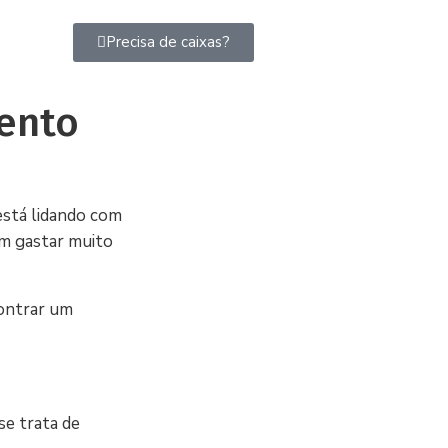
Precisa de caixas?
ento
está lidando com
em gastar muito
contrar um
se trata de