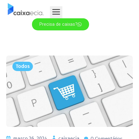
Precisa de caixas?
Todos
0 Comentários
março 26, 2024
caixaecia