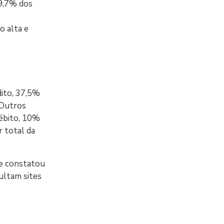
19,7% dos
o alta e
dito, 37,5%
 Outros
débito, 10%
r total da
 e constatou
ultam sites