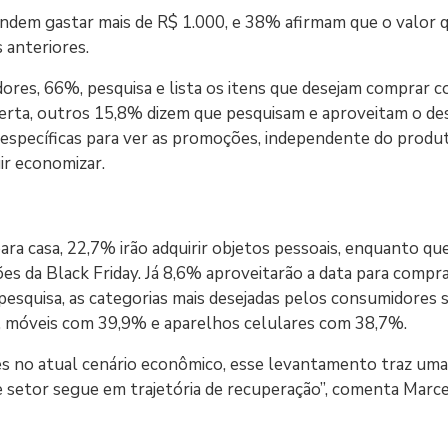
endem gastar mais de R$ 1.000, e 38% afirmam que o valor 
 anteriores.
res, 66%, pesquisa e lista os itens que desejam comprar 
ferta, outros 15,8% dizem que pesquisam e aproveitam o d
 específicas para ver as promoções, independente do produ
ir economizar.
ra casa, 22,7% irão adquirir objetos pessoais, enquanto q
s da Black Friday. Já 8,6% aproveitarão a data para compr
pesquisa, as categorias mais desejadas pelos consumidores 
 móveis com 39,9% e aparelhos celulares com 38,7%.
ntes no atual cenário econômico, esse levantamento traz uma
se setor segue em trajetória de recuperação”, comenta Marc