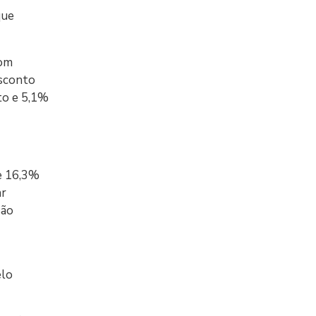
que
com
esconto
to e 5,1%
ue 16,3%
ar
são
elo