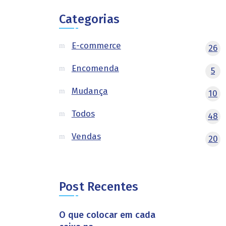
Categorias
E-commerce
26
Encomenda
5
Mudança
10
Todos
48
Vendas
20
Post Recentes
O que colocar em cada