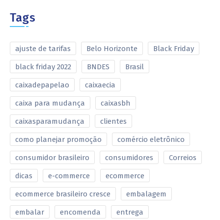
Tags
ajuste de tarifas
Belo Horizonte
Black Friday
black friday 2022
BNDES
Brasil
caixadepapelao
caixaecia
caixa para mudança
caixasbh
caixasparamudança
clientes
como planejar promoção
comércio eletrônico
consumidor brasileiro
consumidores
Correios
dicas
e-commerce
ecommerce
ecommerce brasileiro cresce
embalagem
embalar
encomenda
entrega