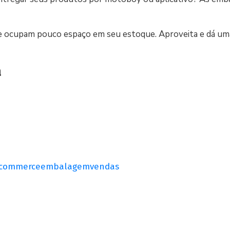
r e ocupam pouco espaço em seu estoque. Aproveita e dá um
a
commerce
embalagem
vendas