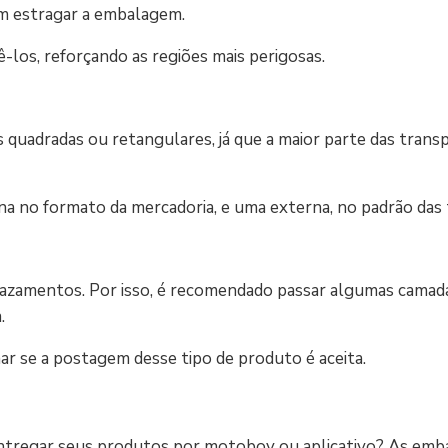
m estragar a embalagem.
-los, reforçando as regiões mais perigosas.
as quadradas ou retangulares, já que a maior parte das tran
a no formato da mercadoria, e uma externa, no padrão das
vazamentos. Por isso, é recomendado passar algumas camada
.
mar se a postagem desse tipo de produto é aceita.
tregar seus produtos por motoboy ou aplicativo? As emb