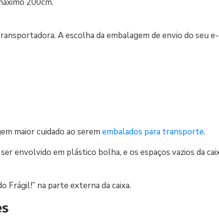
 máximo 200cm.
a transportadora. A escolha da embalagem de envio do seu 
xigem maior cuidado ao serem
embalados para transporte
.
ve ser envolvido em plástico bolha, e os espaços vazios da ca
o Frágil!” na parte externa da caixa.
es